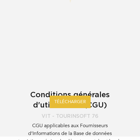
Conditions générales
TÉLÉCHARGER
d'utilisations (CGU)
VIT - TOURINSOFT 76
CGU applicables aux Fournisseurs
d’Informations de la Base de données