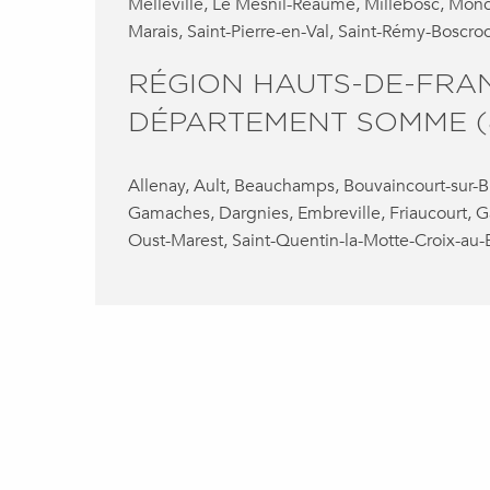
Melleville, Le Mesnil-Réaume, Millebosc, Monc
Marais, Saint-Pierre-en-Val, Saint-Rémy-Boscroc
RÉGION HAUTS-DE-FRA
DÉPARTEMENT SOMME (
Allenay, Ault, Beauchamps, Bouvaincourt-sur-Br
Gamaches, Dargnies, Embreville, Friaucourt, 
Oust-Marest, Saint-Quentin-la-Motte-Croix-au-B