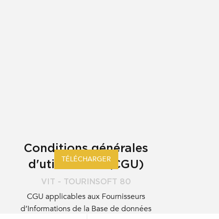
Conditions générales
TÉLÉCHARGER
d'utilisations (CGU)
VIT - TOURINSOFT 80
CGU applicables aux Fournisseurs
d’Informations de la Base de données