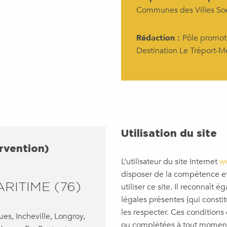
Communes des Villes So
Rédaction :
Pôle promoti
Destination Le Tréport-M
Utilisation du site
rvention)
L’utilisateur du site Internet
ww
disposer de la compétence e
RITIME (76)
utiliser ce site. Il reconnaît
légales présentes (qui constit
les respecter. Ces conditions 
ues, Incheville, Longroy,
ou complétées à tout moment, l