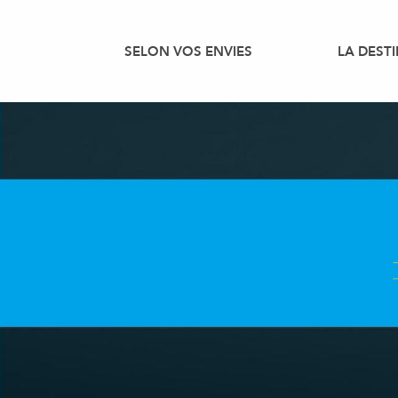
Aller
au
SELON VOS ENVIES
LA DEST
contenu
principal