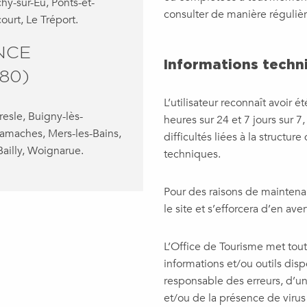
hy-sur-Eu, Ponts-et-
consulter de manière régulièr
ourt, Le Tréport.
NCE
Informations tech
80)
L’utilisateur reconnaît avoir 
esle, Buigny-lès-
heures sur 24 et 7 jours sur 7
Gamaches, Mers-les-Bains,
difficultés liées à la structu
ailly, Woignarue.
techniques.
Pour des raisons de maintena
le site et s’efforcera d’en ave
L’Office de Tourisme met tout 
informations et/ou outils disp
responsable des erreurs, d’u
et/ou de la présence de virus 