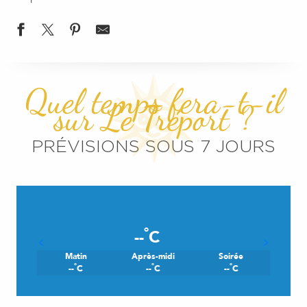
Quel temps fera-t-il
sur Le Tréport ?
PRÉVISIONS SOUS 7 JOURS
°
--
C
Matin
Après-midi
Soirée
°
°
°
--
C
--
C
--
C