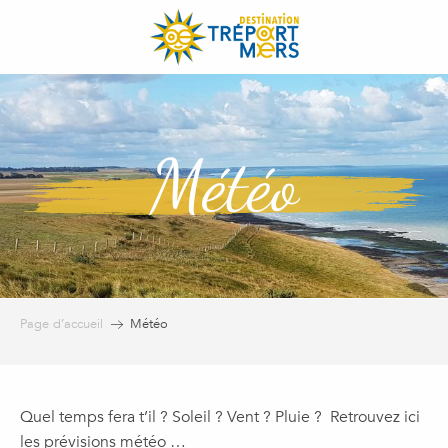
Aller
au
contenu
principal
Météo
Page d’accueil
Météo
Quel temps fera t’il ? Soleil ? Vent ? Pluie ? Retrouvez ici
les prévisions météo …