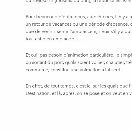
du « Musoir » (museau du port), la réponse est vain
Pour beaucoup d’entre nous, autochtones, il n’y a 
un retour de vacances ou une période d’absence, c
que de venir « sentir l’ambiance », « voir s’il y a 
tout est bien en place »………….
Et oui, pas besoin d’animation particulière, le simp
ou sortant du port, qu’ils soient voilier, chalutier, t
commerce, constitue une animation à lui seul.
En effet, de tout temps, c’est ici sur les quais que l’
Destination, et là, après, on se pose et on veut en 