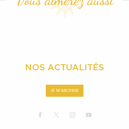
Vous aimerez aussi
L &
MERS-LES-
AUL
-VAL
BAINS
BOIS
NOS ACTUALITÉS
JE M'ABONNE