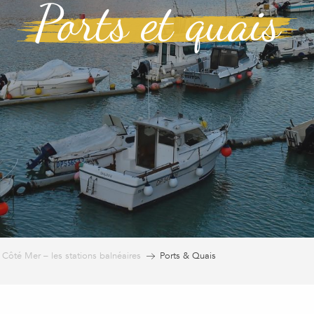
Ports et quais
Côté Mer – les stations balnéaires
Ports & Quais