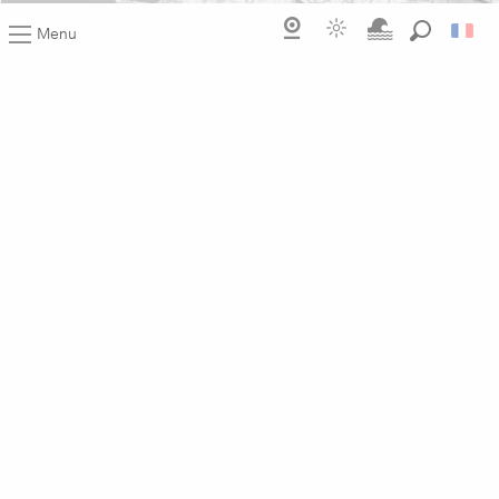
Menu
Recherch
Comment venir ?
Mentions légales
Plan du site
Données personnelles
Brochures