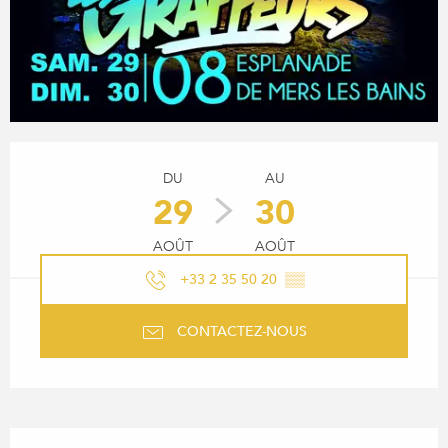
OUVERTURE ET COORDONN
DU
AU
29
30
AOÛT
AOÛT
+33 2 35 50 20
▒▒
CONTACTEZ-NOUS
DESCRIPTION