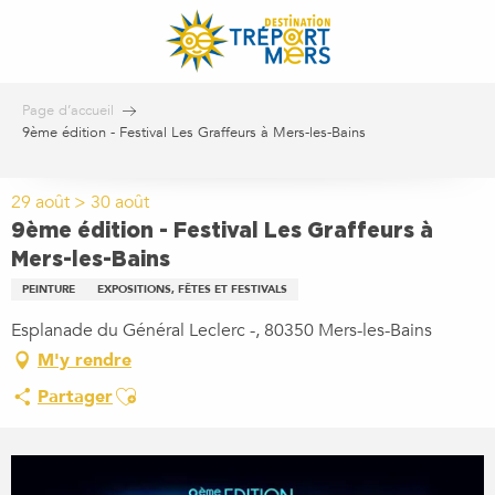
Aller
au
contenu
principal
Page d’accueil
9ème édition - Festival Les Graffeurs à Mers-les-Bains
29 août > 30 août
9ème édition - Festival Les Graffeurs à
Mers-les-Bains
PEINTURE
EXPOSITIONS, FÊTES ET FESTIVALS
Esplanade du Général Leclerc -, 80350 Mers-les-Bains
M'y rendre
Ajouter aux favoris
Partager