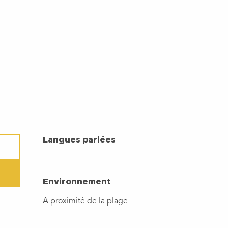
LANGUES PARLÉES
Langues parlées
ENVIRONNEMENT
Environnement
A proximité de la plage