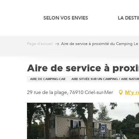
Aller
au
SELON VOS ENVIES
LA DEST
contenu
principal
Page d’accueil
Aire de service à proximité du Camping Le
Aire de service à prox
AIRE DE CAMPING-CAR
AIRE SITUÉE SUR UN CAMPING / AIRE NAT
29 rue de la plage, 76910 Criel-sur-Mer
M'y r