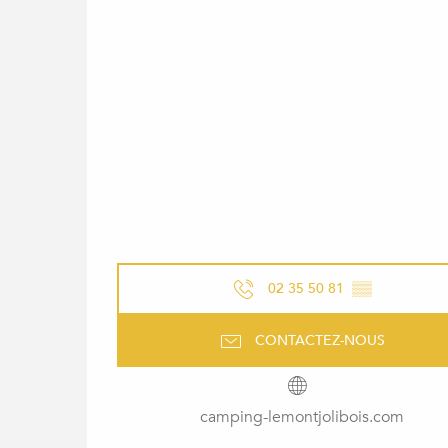
02 35 50 81
▒▒
CONTACTEZ-NOUS
camping-lemontjolibois.com