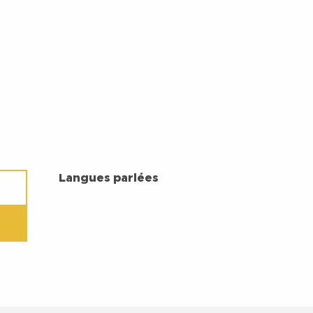
LANGUES PARLÉES
Langues parlées