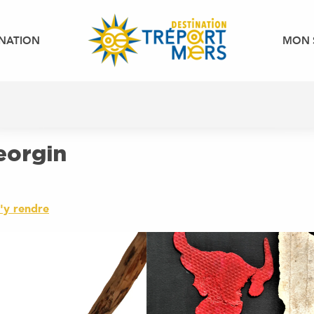
INATION
MON 
Georgin
'y rendre