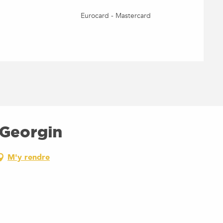
Eurocard - Mastercard
 Georgin
M'y rendre