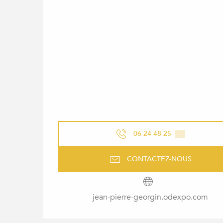
06 24 48 25
▒▒
CONTACTEZ-NOUS
jean-pierre-georgin.odexpo.com