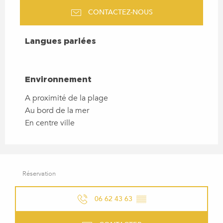
CONTACTEZ-NOUS
LANGUES PARLÉES
Langues parlées
ENVIRONNEMENT
Environnement
A proximité de la plage
Au bord de la mer
En centre ville
Réservation
06 62 43 63
▒▒