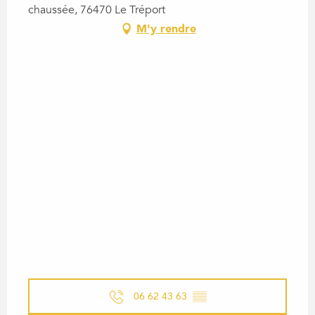
chaussée, 76470 Le Tréport
M'y rendre
06 62 43 63
▒▒