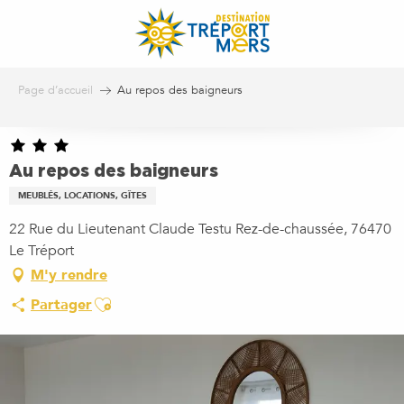
Aller
au
contenu
principal
Page d’accueil
Au repos des baigneurs
Au repos des baigneurs
MEUBLÉS, LOCATIONS, GÎTES
22 Rue du Lieutenant Claude Testu Rez-de-chaussée, 76470
Le Tréport
M'y rendre
Ajouter aux favoris
Partager