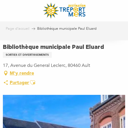
Aller
au
contenu
principal
Page d’accueil
Bibliothèque municipale Paul Eluard
Bibliothèque municipale Paul Eluard
SORTIES ET DIVERTISSEMENTS
17, Avenue du General Leclerc, 80460 Ault
M'y rendre
Ajouter aux favoris
Partager