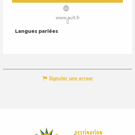
www.ault.fr
LANGUES PARLÉES
Langues parlées
Signaler une erreur