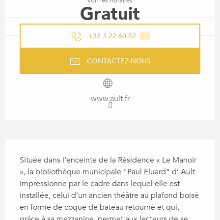
Voir les horaires
Gratuit
+33 3 22 60 52
▒▒
CONTACTEZ-NOUS
www.ault.fr
DESCRIPTION
Située dans l’enceinte de la Résidence « Le Manoir 
», la bibliothèque municipale "Paul Eluard" d’ Ault 
impressionne par le cadre dans lequel elle est 
installée, celui d’un ancien théâtre au plafond boisé 
en forme de coque de bateau retourné et qui, 
grâce à sa mezzanine, permet aux lecteurs de se...