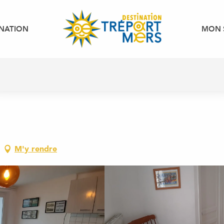
INATION
MON 
M'y rendre