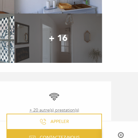
+ 16
OUVERTURE ET COORDONNÉ
WiFi
+ 20 autre(s) prestation(s)
APPELER
CONTACTEZ-NOUS