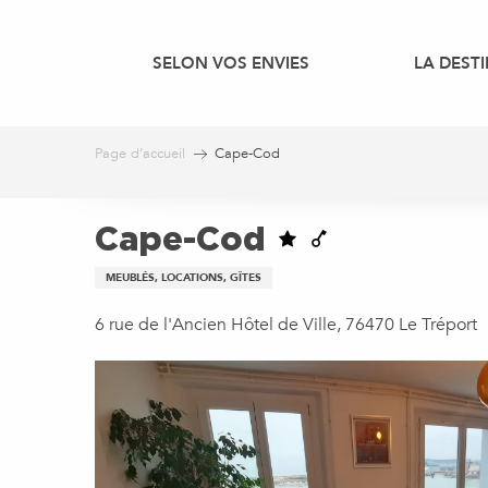
Aller
au
SELON VOS ENVIES
LA DEST
contenu
principal
Page d’accueil
Cape-Cod
Cape-Cod
MEUBLÉS, LOCATIONS, GÎTES
6 rue de l'Ancien Hôtel de Ville, 76470 Le Tréport