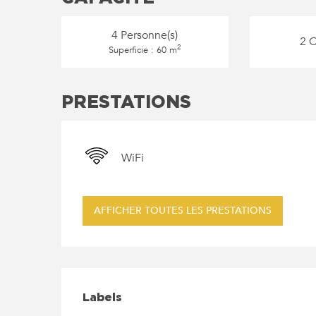
4 Personne(s)
2 
2
Superficie : 60 m
PRESTATIONS
WiFi
AFFICHER TOUTES LES PRESTATIONS
OFFRES DE PRESTATIO
LABELS
Labels