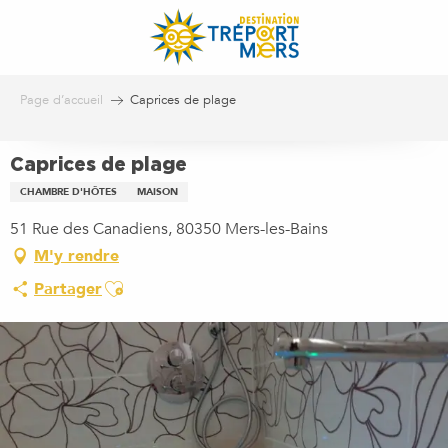
Aller
au
contenu
principal
Page d’accueil
Caprices de plage
Caprices de plage
CHAMBRE D'HÔTES
MAISON
51 Rue des Canadiens, 80350 Mers-les-Bains
M'y rendre
Ajouter aux favoris
Partager