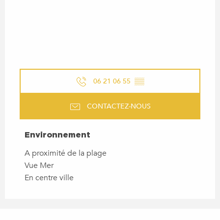
06 21 06 55
▒▒
CONTACTEZ-NOUS
ENVIRONNEMENT
Environnement
A proximité de la plage
Vue Mer
En centre ville