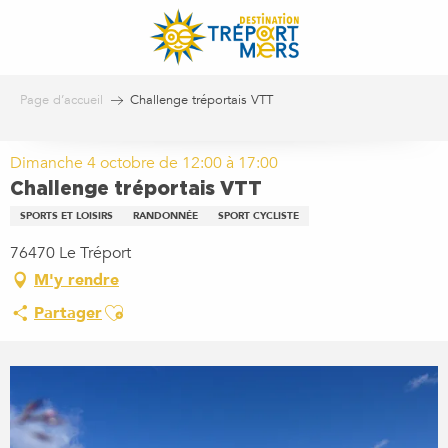
Aller
au
contenu
principal
Page d’accueil
Challenge tréportais VTT
Dimanche 4 octobre de 12:00 à 17:00
Challenge tréportais VTT
SPORTS ET LOISIRS
RANDONNÉE
SPORT CYCLISTE
76470 Le Tréport
M'y rendre
Ajouter aux favoris
Partager