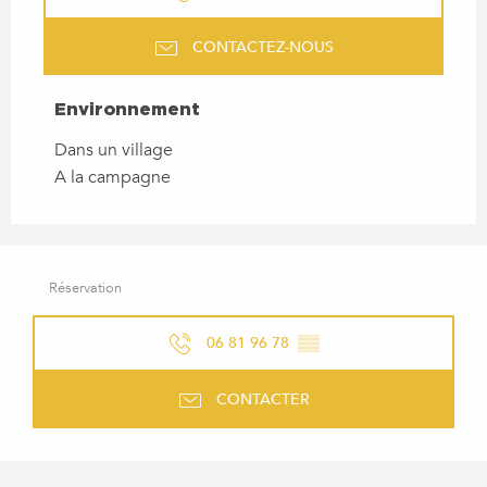
CONTACTEZ-NOUS
ENVIRONNEMENT
Environnement
Dans un village
A la campagne
Réservation
06 81 96 78
▒▒
CONTACTER