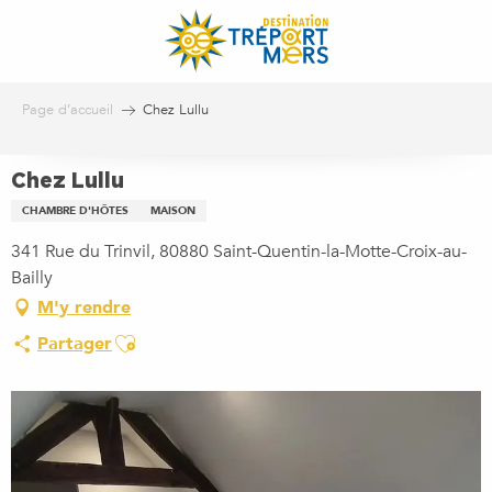
Aller
au
contenu
principal
Page d’accueil
Chez Lullu
Chez Lullu
CHAMBRE D'HÔTES
MAISON
341 Rue du Trinvil, 80880 Saint-Quentin-la-Motte-Croix-au-
Bailly
M'y rendre
Ajouter aux favoris
Partager