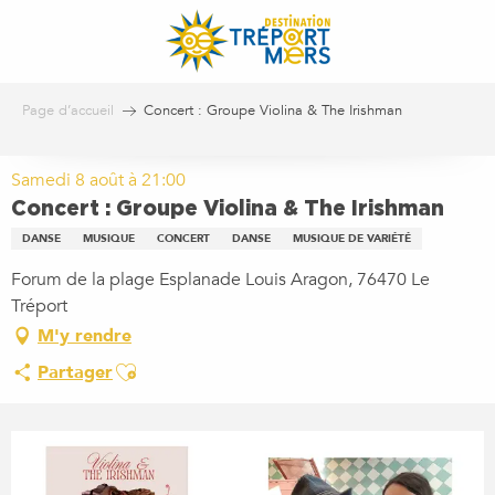
Aller
au
contenu
principal
Page d’accueil
Concert : Groupe Violina & The Irishman
Samedi 8 août à 21:00
Concert : Groupe Violina & The Irishman
DANSE
MUSIQUE
CONCERT
DANSE
MUSIQUE DE VARIÉTÉ
Forum de la plage Esplanade Louis Aragon, 76470 Le
Tréport
M'y rendre
Ajouter aux favoris
Partager