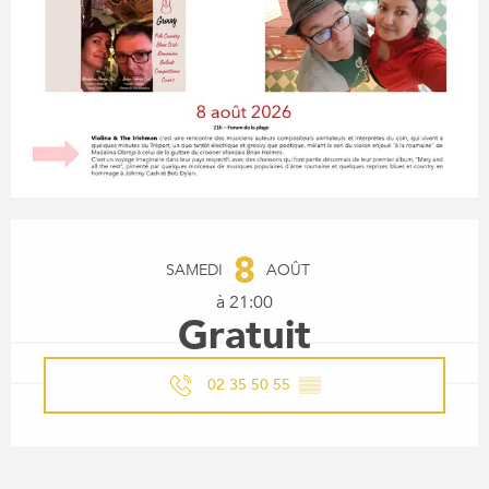
OUVERTURE ET COORDONN
8
SAMEDI
AOÛT
à 21:00
Gratuit
02 35 50 55
▒▒