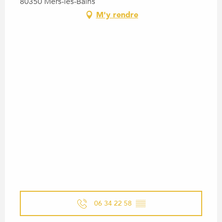
80350 Mers-les-Bains
M'y rendre
06 34 22 58
▒▒