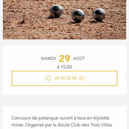
OUVERTURE ET COORDONN
29
SAMEDI
AOÛT
à 15:20
06 34 22 58
▒▒
DESCRIPTION
Concours de pétanque ouvert à tous en triplette 
mixte. Organisé par le Boule Club des Trois Villes 