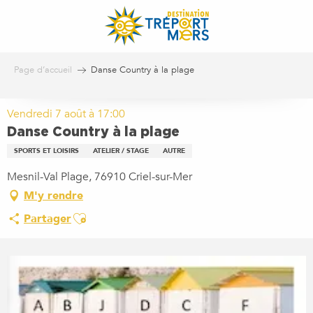
Aller
au
contenu
principal
Page d’accueil
Danse Country à la plage
Vendredi 7 août à 17:00
Danse Country à la plage
SPORTS ET LOISIRS
ATELIER / STAGE
AUTRE
Mesnil-Val Plage, 76910 Criel-sur-Mer
M'y rendre
Ajouter aux favoris
Partager