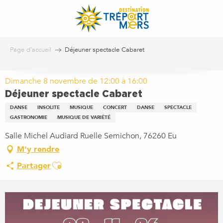
Aller
au
contenu
principal
Page d’accueil
Déjeuner spectacle Cabaret
Dimanche 8 novembre de 12:00 à 16:00
Déjeuner spectacle Cabaret
DANSE
INSOLITE
MUSIQUE
CONCERT
DANSE
SPECTACLE
GASTRONOMIE
MUSIQUE DE VARIÉTÉ
Salle Michel Audiard Ruelle Semichon, 76260 Eu
M'y rendre
Ajouter aux favoris
Partager