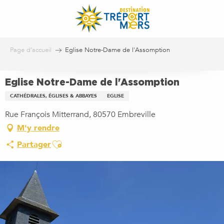
Aller
au
contenu
principal
Page d’accueil
Eglise Notre-Dame de l'Assomption
Eglise Notre-Dame de l'Assomption
CATHÉDRALES, ÉGLISES & ABBAYES
EGLISE
Rue François Mitterrand, 80570 Embreville
M'y rendre
Ajouter aux favoris
Partager