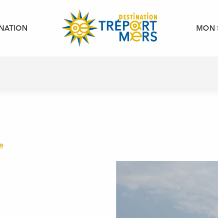
INATION
MON 
e