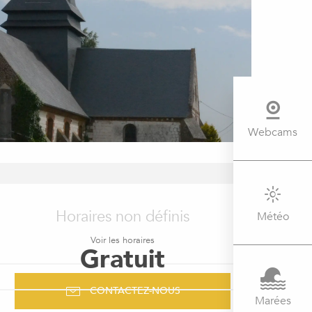
Webcams
OUVERTURE ET COORDONNÉ
Horaires non définis
Météo
Voir les horaires
Gratuit
CONTACTEZ-NOUS
Marées