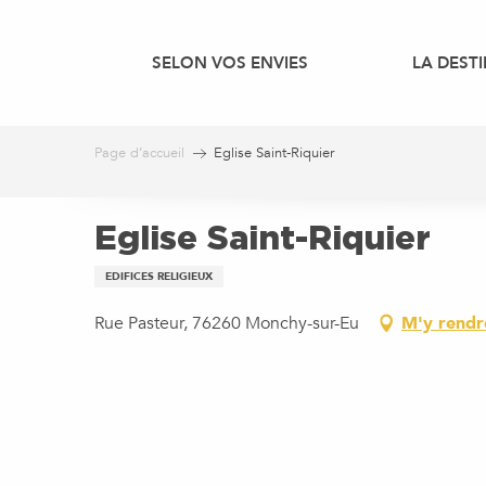
Aller
au
SELON VOS ENVIES
LA DEST
contenu
principal
Page d’accueil
Eglise Saint-Riquier
Eglise Saint-Riquier
EDIFICES RELIGIEUX
Rue Pasteur, 76260 Monchy-sur-Eu
M'y rendr