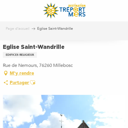
Aller
au
contenu
principal
Page d’accueil
Eglise Saint-Wandrille
Eglise Saint-Wandrille
EDIFICES RELIGIEUX
Rue de Nemours, 76260 Millebosc
M'y rendre
Ajouter aux favoris
Partager