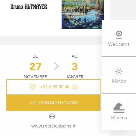
Webcams
OUVERTURE ET COORDONNÉ
DU
AU
27
3
NOVEMBRE
JANVIER
Météo
+33 2 35 50 08
▒▒
CONTACTEZ-NOUS
Marées
www.merslesbains.fr