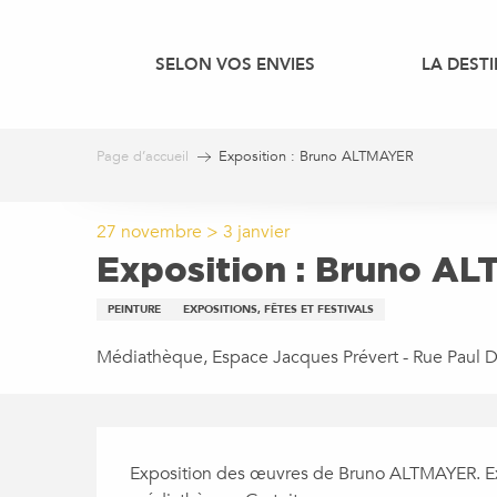
Aller
au
SELON VOS ENVIES
LA DEST
contenu
principal
Page d’accueil
Exposition : Bruno ALTMAYER
27 novembre > 3 janvier
Exposition : Bruno A
PEINTURE
EXPOSITIONS, FÊTES ET FESTIVALS
Médiathèque, Espace Jacques Prévert - Rue Paul 
DESCRIPTION
Exposition des œuvres de Bruno ALTMAYER. Expo