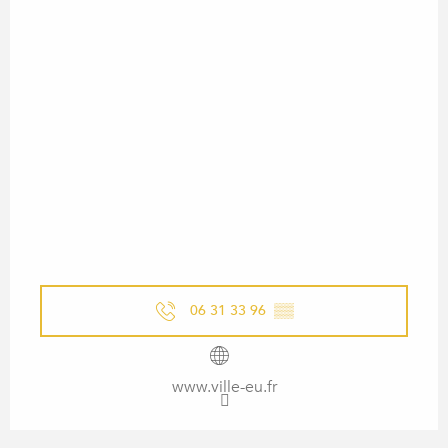
06 31 33 96
▒▒
www.ville-eu.fr