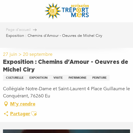
Aller
au
contenu
principal
Page d’accueil
Exposition : Chemins d'Amour - Oeuvres de Michel Ciry
27 juin > 20 septembre
Exposition : Chemins d'Amour - Oeuvres de
Michel Ciry
CULTURELLE
EXPOSITION
VISITE
PATRIMOINE
PEINTURE
Collégiale Notre-Dame et Saint-Laurent 4 Place Guillaume le
Conquérant, 76260 Eu
M'y rendre
Ajouter aux favoris
Partager