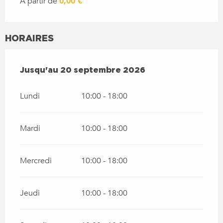
À partir de
0,00 €
HORAIRES
DU
27 JUIN 2026
AU
20 SEPTEMBRE 2026
Jusqu'au
20 septembre 2026
Lundi
10:00 - 18:00
Mardi
10:00 - 18:00
Mercredi
10:00 - 18:00
Jeudi
10:00 - 18:00