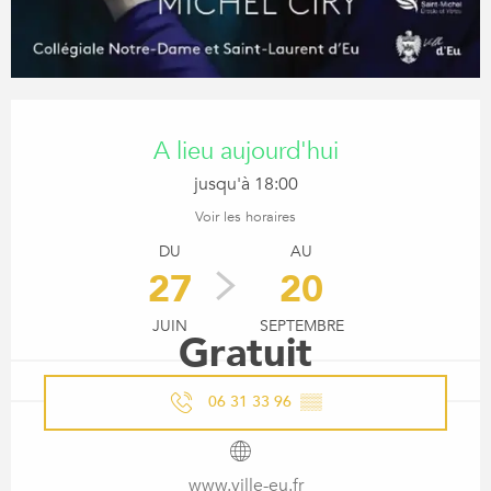
OUVERTURE ET COORDONN
A lieu aujourd'hui
jusqu'à 18:00
Voir les horaires
DU
AU
27
20
JUIN
SEPTEMBRE
Gratuit
06 31 33 96
▒▒
www.ville-eu.fr