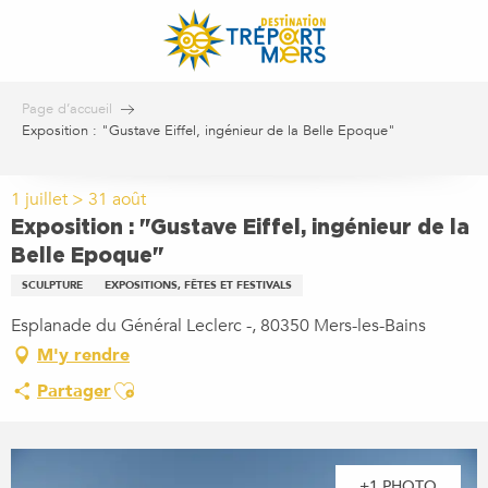
Aller
au
contenu
principal
Page d’accueil
Exposition : "Gustave Eiffel, ingénieur de la Belle Epoque"
1 juillet > 31 août
Exposition : "Gustave Eiffel, ingénieur de la
Belle Epoque"
SCULPTURE
EXPOSITIONS, FÊTES ET FESTIVALS
Esplanade du Général Leclerc -, 80350 Mers-les-Bains
M'y rendre
Ajouter aux favoris
Partager
+1 PHOTO