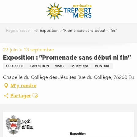
Aller
au
contenu
principal
Page d’accueil
Exposition : "Promenade sans début ni fin"
27 juin > 13 septembre
Exposition : "Promenade sans début ni fin"
CULTURELLE
EXPOSITION
VISITE
PATRIMOINE
PEINTURE
Chapelle du Collège des Jésuites Rue du Collège, 76260 Eu
M'y rendre
Ajouter aux favoris
Partager