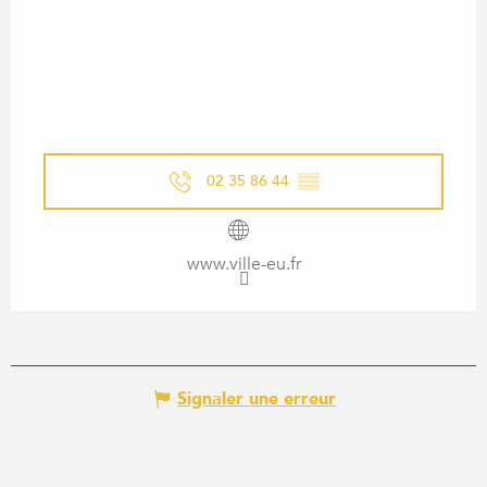
02 35 86 44
▒▒
www.ville-eu.fr
Signaler une erreur