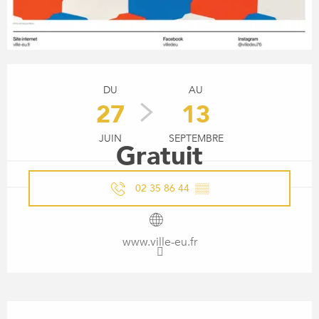
OUVERTURE ET COORDONN
DU
AU
27
13
JUIN
SEPTEMBRE
Gratuit
02 35 86 44
▒▒
www.ville-eu.fr
DESCRIPTION