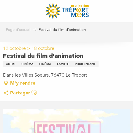
Aller
au
contenu
principal
Page d’accueil
Festival du film d'animation
12 octobre > 18 octobre
Festival du film d'animation
AUTRE
CINÉMA
CINÉMA
FAMILLE
POUR ENFANT
Dans les Villes Soeurs, 76470 Le Tréport
M'y rendre
Ajouter aux favoris
Partager