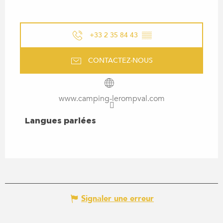
+33 2 35 84 43
▒▒
CONTACTEZ-NOUS
www.camping-lerompval.com
LANGUES PARLÉES
Langues parlées
Signaler une erreur