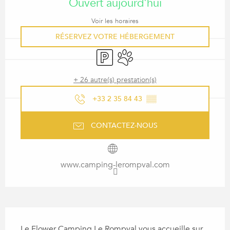
Ouvert aujourd'hui
Voir les horaires
RÉSERVEZ VOTRE HÉBERGEMENT
Parking
Animaux acceptés
+ 26 autre(s) prestation(s)
+33 2 35 84 43
▒▒
CONTACTEZ-NOUS
www.camping-lerompval.com
DESCRIPTION
Le Flower Camping Le Rompval vous accueille sur 