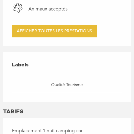
Animaux acceptés
AFFICHER TOUTES LES PRESTATIONS
OFFRES DE PRESTATIONS
LABELS
Labels
Qualité Tourisme
TARIFS
Emplacement 1 nuit camping-car