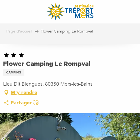
Aller
au
contenu
principal
Page d’accueil
Flower Camping Le Rompval
Flower Camping Le Rompval
CAMPING
Lieu Dit Blengues, 80350 Mers-les-Bains
M'y rendre
Ajouter aux favoris
Partager