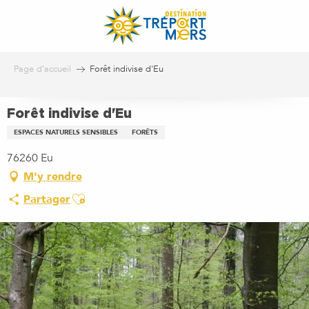
Aller
au
contenu
principal
Page d’accueil
Forêt indivise d'Eu
Forêt indivise d'Eu
ESPACES NATURELS SENSIBLES
FORÊTS
76260 Eu
M'y rendre
Ajouter aux favoris
Partager