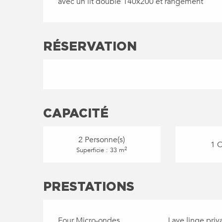
avec un lit double 140x200 et rangement
RÉSERVATION
CAPACITÉ
2 Personne(s)
1 
2
Superficie : 33 m
PRESTATIONS
Four Micro-ondes
Lave linge priva