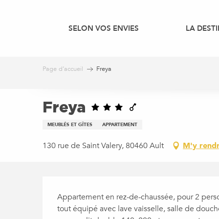
Aller
au
SELON VOS ENVIES
LA DEST
contenu
principal
Page d’accueil
Freya
Freya
MEUBLÉS ET GÎTES
APPARTEMENT
130 rue de Saint Valery, 80460 Ault
M'y rend
DESCRIPTION
Appartement en rez-de-chaussée, pour 2 personn
tout équipé avec lave vaisselle, salle de douc