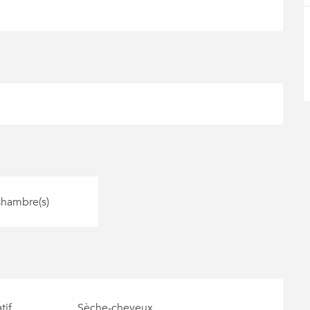
Chambre(s)
tif
Sèche-cheveux