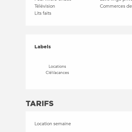
Télévision
Commerces de 
Lits faits
OFFRES DE PRESTATIO
LABELS
Labels
Locations
CléVacances
TARIFS
Location semaine