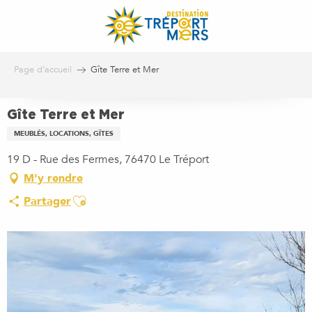
Aller
au
contenu
principal
Page d’accueil
Gîte Terre et Mer
Gîte Terre et Mer
MEUBLÉS, LOCATIONS, GÎTES
19 D - Rue des Fermes, 76470 Le Tréport
M'y rendre
Ajouter aux favoris
Partager