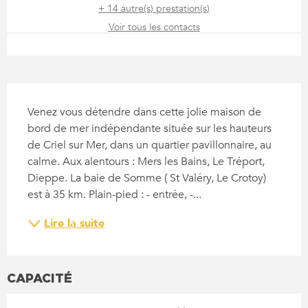
+ 14 autre(s) prestation(s)
Voir tous les contacts
DESCRIPTION
Venez vous détendre dans cette jolie maison de 
bord de mer indépendante située sur les hauteurs 
de Criel sur Mer, dans un quartier pavillonnaire, au 
calme. Aux alentours : Mers les Bains, Le Tréport, 
Dieppe. La baie de Somme ( St Valéry, Le Crotoy) 
est à 35 km. Plain-pied : - entrée, -...
Lire la suite
CAPACITÉ