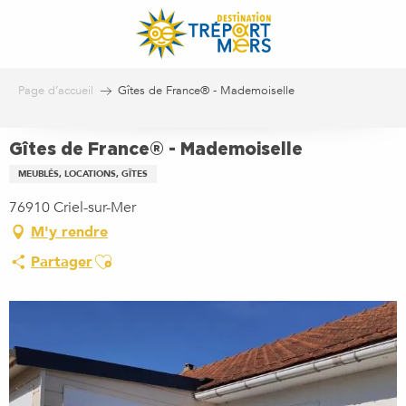
Aller
au
contenu
principal
Page d’accueil
Gîtes de France® - Mademoiselle
Gîtes de France® - Mademoiselle
MEUBLÉS, LOCATIONS, GÎTES
76910 Criel-sur-Mer
M'y rendre
Ajouter aux favoris
Partager