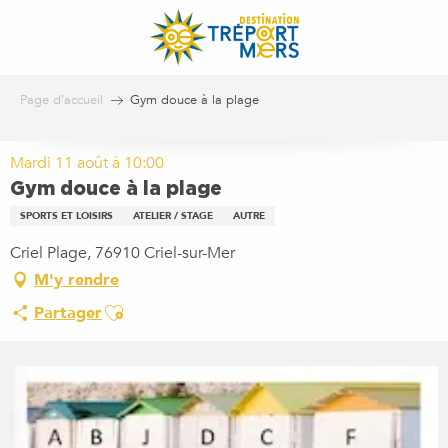
Aller
au
contenu
principal
Page d’accueil
Gym douce à la plage
Mardi 11 août à 10:00
Gym douce à la plage
SPORTS ET LOISIRS
ATELIER / STAGE
AUTRE
Criel Plage, 76910 Criel-sur-Mer
M'y rendre
Ajouter aux favoris
Partager