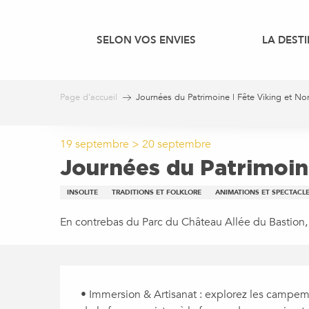
Aller
au
SELON VOS ENVIES
LA DEST
contenu
principal
Page d’accueil
Journées du Patrimoine | Fête Viking et N
19 septembre > 20 septembre
Journées du Patrimoin
INSOLITE
TRADITIONS ET FOLKLORE
ANIMATIONS ET SPECTACLE
En contrebas du Parc du Château Allée du Bastion
DESCRIPTION
• Immersion & Artisanat : explorez les campemen