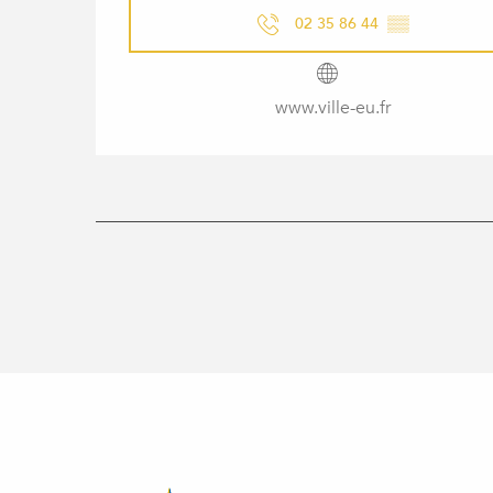
02 35 86 44
▒▒
www.ville-eu.fr