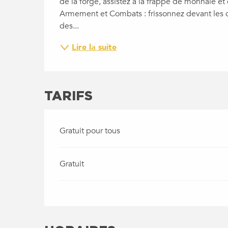
de la forge, assistez à la frappe de monnaie et 
Armement et Combats : frissonnez devant les d
des...
Lire la suite
TARIFS
Gratuit pour tous
Gratuit