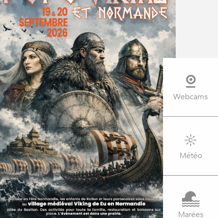
Webcams
Météo
Marées