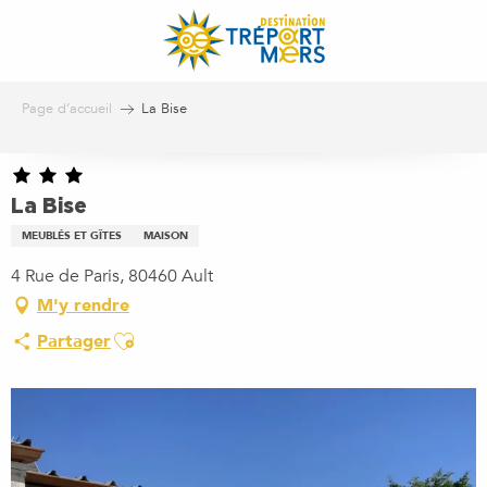
Aller
au
contenu
principal
Page d’accueil
La Bise
La Bise
MEUBLÉS ET GÎTES
MAISON
4 Rue de Paris, 80460 Ault
M'y rendre
Ajouter aux favoris
Partager