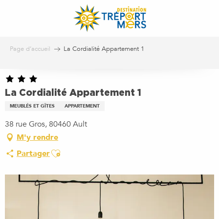
Aller
au
contenu
principal
Page d’accueil
La Cordialité Appartement 1
La Cordialité Appartement 1
MEUBLÉS ET GÎTES
APPARTEMENT
38 rue Gros, 80460 Ault
M'y rendre
Ajouter aux favoris
Partager