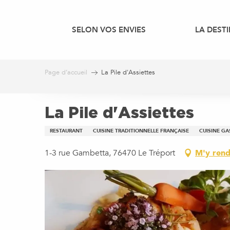
Aller
au
SELON VOS ENVIES
LA DEST
contenu
principal
Page d’accueil
La Pile d'Assiettes
La Pile d'Assiettes
RESTAURANT
CUISINE TRADITIONNELLE FRANÇAISE
CUISINE G
1-3 rue Gambetta, 76470 Le Tréport
M'y rend