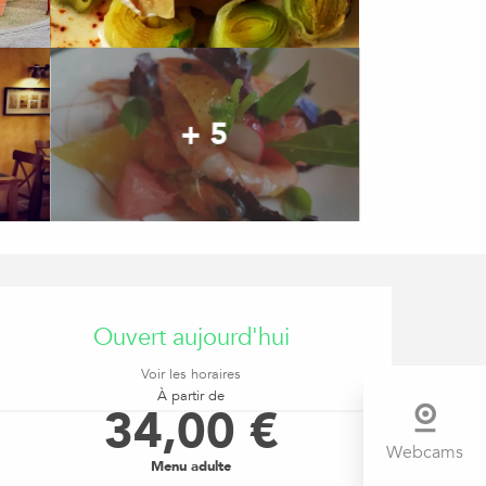
+ 5
OUVERTURE ET COORDONNÉ
Ouvert aujourd'hui
Voir les horaires
À partir de
34,00 €
Webcams
Menu adulte