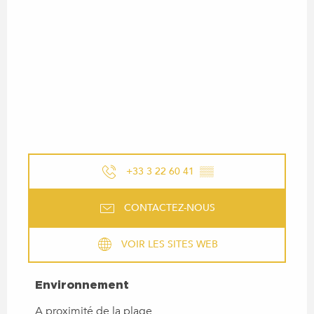
+33 3 22 60 41
▒▒
CONTACTEZ-NOUS
VOIR LES SITES WEB
ENVIRONNEMENT
Environnement
A proximité de la plage