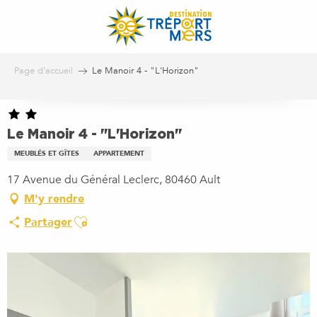
Aller
au
contenu
principal
Page d’accueil
Le Manoir 4 - "L'Horizon"
Le Manoir 4 - "L'Horizon"
MEUBLÉS ET GÎTES
APPARTEMENT
17 Avenue du Général Leclerc, 80460 Ault
M'y rendre
Ajouter aux favoris
Partager