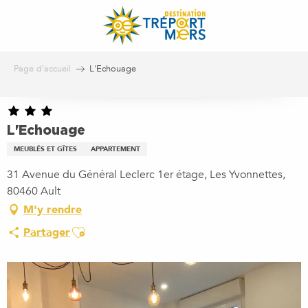
Aller
au
contenu
principal
Page d’accueil
L'Echouage
L'Echouage
MEUBLÉS ET GÎTES
APPARTEMENT
31 Avenue du Général Leclerc 1er étage, Les Yvonnettes,
80460 Ault
M'y rendre
Ajouter aux favoris
Partager