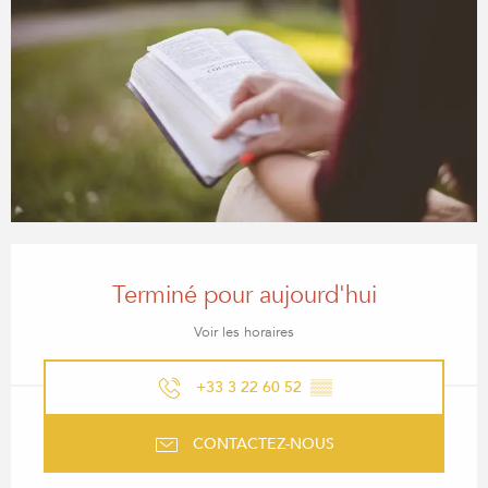
OUVERTURE ET COORDONN
Terminé pour aujourd'hui
Voir les horaires
+33 3 22 60 52
▒▒
CONTACTEZ-NOUS