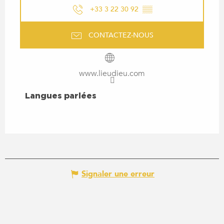
+33 3 22 30 92
▒▒
CONTACTEZ-NOUS
www.lieudieu.com
LANGUES PARLÉES
Langues parlées
Signaler une erreur