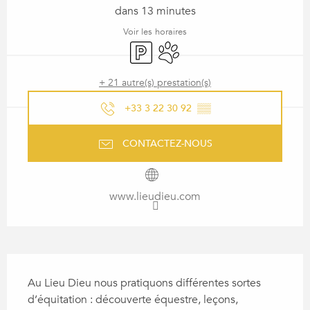
dans 13 minutes
Voir les horaires
Parking
Animaux acceptés
+ 21 autre(s) prestation(s)
+33 3 22 30 92
▒▒
CONTACTEZ-NOUS
www.lieudieu.com
DESCRIPTION
Au Lieu Dieu nous pratiquons différentes sortes 
d’équitation : découverte équestre, leçons, 