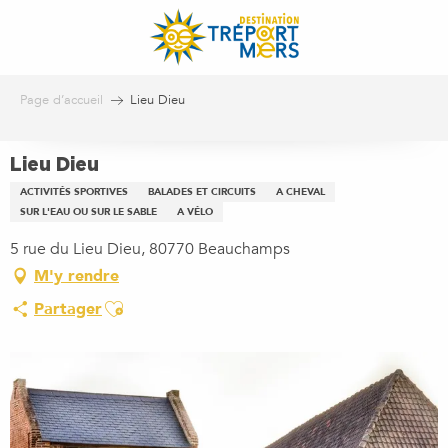
Aller
au
contenu
principal
Page d’accueil
Lieu Dieu
Lieu Dieu
ACTIVITÉS SPORTIVES
BALADES ET CIRCUITS
A CHEVAL
SUR L'EAU OU SUR LE SABLE
A VÉLO
5 rue du Lieu Dieu, 80770 Beauchamps
M'y rendre
Ajouter aux favoris
Partager