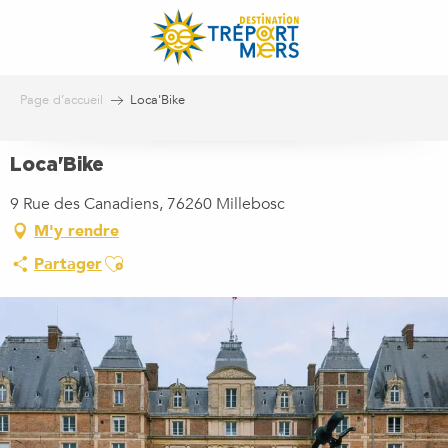
Aller
au
contenu
principal
Page d’accueil
Loca'Bike
Loca'Bike
9 Rue des Canadiens, 76260 Millebosc
M'y rendre
Ajouter aux favoris
Partager