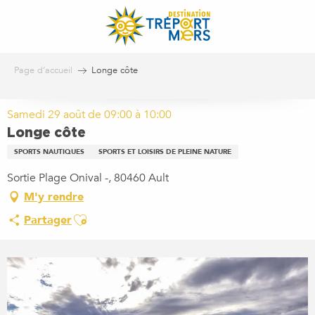
Aller
au
contenu
principal
Page d’accueil
Longe côte
Samedi 29 août de 09:00 à 10:00
Longe côte
SPORTS NAUTIQUES
SPORTS ET LOISIRS DE PLEINE NATURE
Sortie Plage Onival -, 80460 Ault
M'y rendre
Ajouter aux favoris
Partager