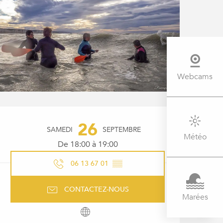
Webcams
OUVERTURE ET COORDONNÉ
26
SAMEDI
SEPTEMBRE
Météo
De 18:00 à 19:00
06 13 67 01
▒▒
CONTACTEZ-NOUS
Marées