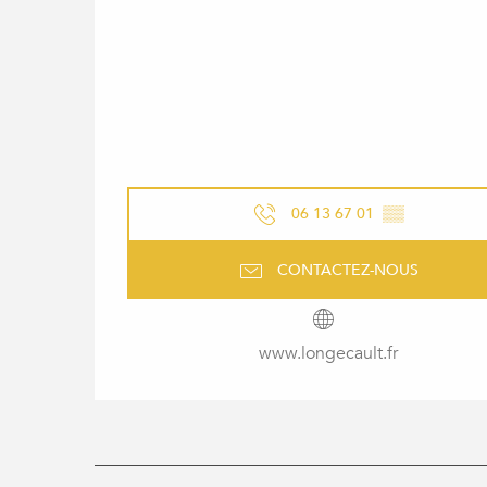
06 13 67 01
▒▒
CONTACTEZ-NOUS
www.longecault.fr