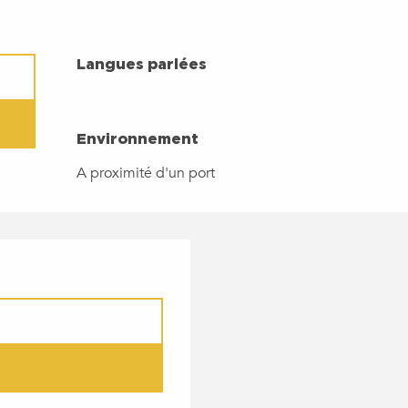
LANGUES PARLÉES
Langues parlées
ENVIRONNEMENT
Environnement
A proximité d'un port