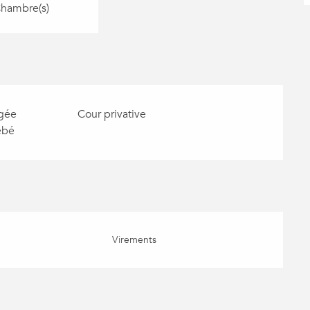
Chambre(s)
gée
Cour privative
ébé
Virements