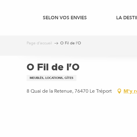
Aller
au
SELON VOS ENVIES
LA DEST
contenu
principal
Page d’accueil
O Fil de l'O
O Fil de l'O
MEUBLÉS, LOCATIONS, GÎTES
8 Quai de la Retenue, 76470 Le Tréport
M'y r