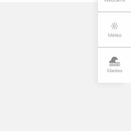
Webcams
Météo
Marées