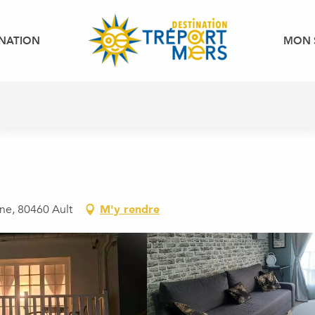
INATION
MON 
ne, 80460 Ault
M'y rendre