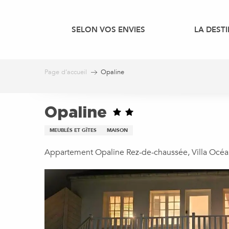
Aller
au
SELON VOS ENVIES
LA DEST
contenu
principal
Page d’accueil
Opaline
Opaline
MEUBLÉS ET GÎTES
MAISON
Appartement Opaline Rez-de-chaussée, Villa Océa