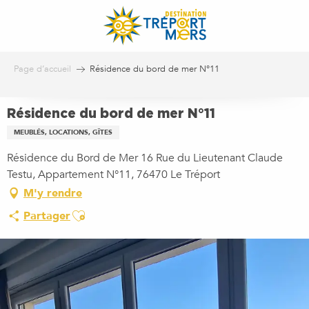
Aller
au
contenu
principal
Page d’accueil
Résidence du bord de mer N°11
Résidence du bord de mer N°11
MEUBLÉS, LOCATIONS, GÎTES
Résidence du Bord de Mer 16 Rue du Lieutenant Claude
Testu, Appartement N°11, 76470 Le Tréport
M'y rendre
Ajouter aux favoris
Partager