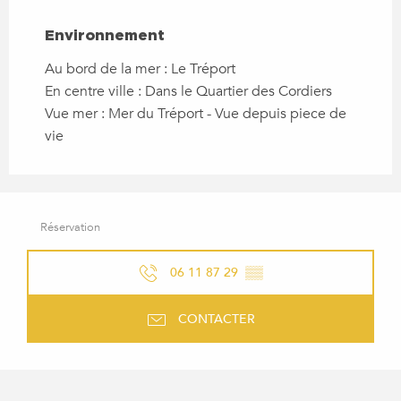
ENVIRONNEMENT
Environnement
Au bord de la mer :
Le Tréport
En centre ville :
Dans le Quartier des Cordiers
Vue mer :
Mer du Tréport - Vue depuis piece de
vie
Réservation
06 11 87 29
▒▒
CONTACTER