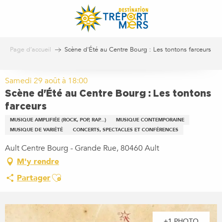
Aller
au
contenu
principal
Page d’accueil
Scène d'Été au Centre Bourg : Les tontons farceurs
Samedi 29 août à 18:00
Scène d'Été au Centre Bourg : Les tontons
farceurs
MUSIQUE AMPLIFIÉE (ROCK, POP, RAP...)
MUSIQUE CONTEMPORAINE
MUSIQUE DE VARIÉTÉ
CONCERTS, SPECTACLES ET CONFÉRENCES
Ault Centre Bourg - Grande Rue, 80460 Ault
M'y rendre
Ajouter aux favoris
Partager
+1 PHOTO