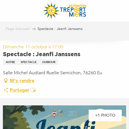
Aller
au
contenu
principal
Page d’accueil
Spectacle : Jeanfi Janssens
Dimanche 11 octobre à 17:00
Spectacle : Jeanfi Janssens
AUTRE
SPECTACLE
HUMOUR
Salle Michel Audiard Ruelle Semichon, 76260 Eu
M'y rendre
Ajouter aux favoris
Partager
+1 PHOTO