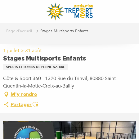
Aller
au
contenu
principal
Page d’accueil
Stages Multisports Enfants
1 juillet > 31 août
Stages Multisports Enfants
SPORTS ET LOISIRS DE PLEINE NATURE
Côte & Sport 360 - 1320 Rue du Trinvil, 80880 Saint-
Quentin-la-Motte-Croix-au-Bailly
M'y rendre
Ajouter aux favoris
Partager