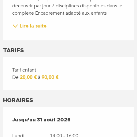
découvrir par jour 7 disciplines disponibles dans le 
complexe Encadrement adapté aux enfants
Lire la suite
TARIFS
Tarif enfant
De
20,00 €
à
90,00 €
HORAIRES
DU
1 JUILLET 2026
AU
31 AOÛT 2026
Jusqu'au
31 août 2026
Lundi
14:00 - 16:00