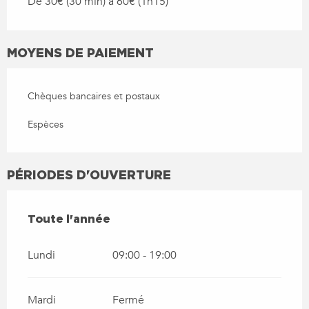
De 30€ (30 min) à 60€ (1h15)
MOYENS DE PAIEMENT
Chèques bancaires et postaux
Espèces
PÉRIODES D'OUVERTURE
TOUTE L'ANNÉE
Toute l'année
Lundi
09:00 - 19:00
Mardi
Fermé