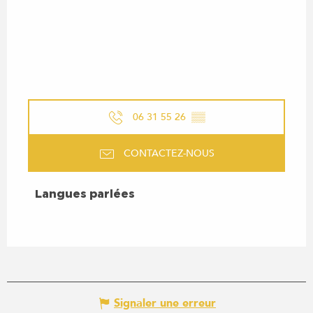
06 31 55 26
▒▒
CONTACTEZ-NOUS
LANGUES PARLÉES
Langues parlées
Signaler une erreur