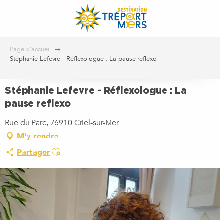
Aller
au
contenu
principal
Page d’accueil
Stéphanie Lefevre - Réflexologue : La pause reflexo
Stéphanie Lefevre - Réflexologue : La
pause reflexo
Rue du Parc, 76910 Criel-sur-Mer
M'y rendre
Ajouter aux favoris
Partager