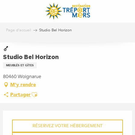
Aller
au
contenu
principal
Page d’accueil
Studio Bel Horizon
Studio Bel Horizon
MEUBLÉS ET GÎTES
80460 Woignarue
M'y rendre
Ajouter aux favoris
Partager
OUVERTURE ET COORDONN
RÉSERVEZ VOTRE HÉBERGEMENT