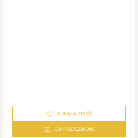
33 (0)6766219
▒▒
CONTACTEZ-NOUS