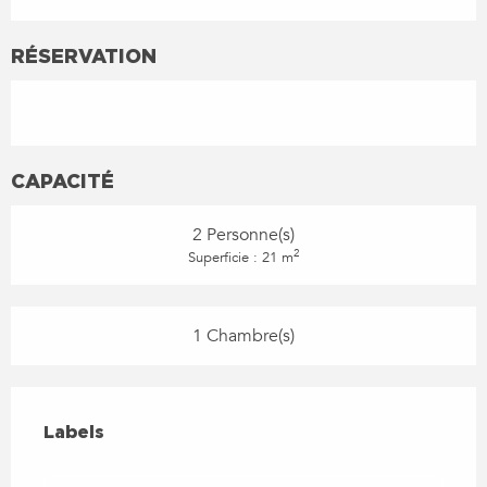
RÉSERVATION
CAPACITÉ
2 Personne(s)
2
Superficie : 21 m
1 Chambre(s)
OFFRES DE PRESTATIONS
LABELS
Labels